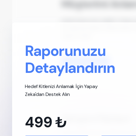
Müşterimi Anlam
Hedef kitleniz kim olabilir? Onlara
servisleriyle birlikte hedef kitleni
yollarını edinin.
Raporunuzu
Detaylandırın
Check-Up Başlat
Hedef Kitlenizi Anlamak İçin Yapay
Zeka'dan Destek Alın
Girişim Fikirleri
499 ₺
Farklı kategorilerde sıralanmış birçok