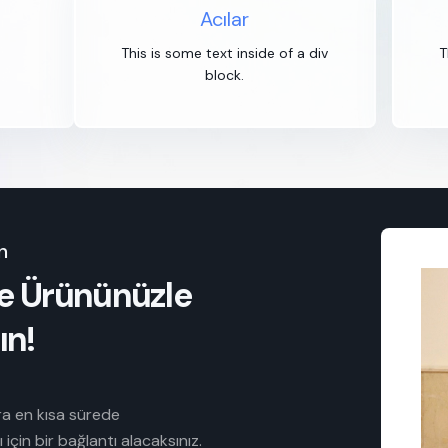
Acılar
This is some text inside of a div
T
block.
n
lde Ürününüzle
ın!
ra en kısa sürede
çin bir bağlantı alacaksınız.