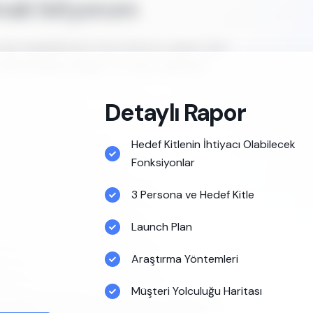
ak İstiyorum
 nasıl ulaşabilirsiniz? Ürün Doktoru yapay zeka
z hakkında genel bilgiler ve onlara ulaşmanın
Detaylı Rapor
Hedef Kitlenin İhtiyacı Olabilecek
Fonksiyonlar
3 Persona ve Hedef Kitle
Launch Plan
Araştırma Yöntemleri
Müşteri Yolculuğu Haritası
 ilginç ve yenilikçi fikri burada bulabilirsiniz.