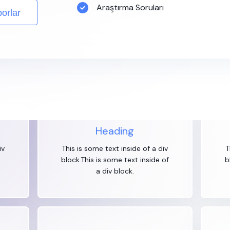
di mobil uygulama fikrinizi şekillendirebilir ve
Araştırma Soruları
orlar
ilirsiniz.
Heading
iv
This is some text inside of a div
T
block.This is some text inside of
b
a div block.