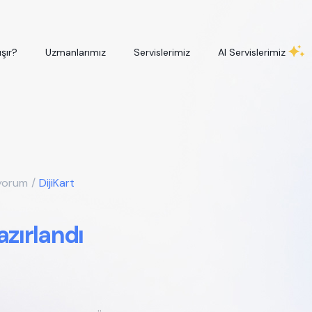
ışır?
Uzmanlarımız
Servislerimiz
AI Servislerimiz
iyorum
/
DijiKart
azırlandı