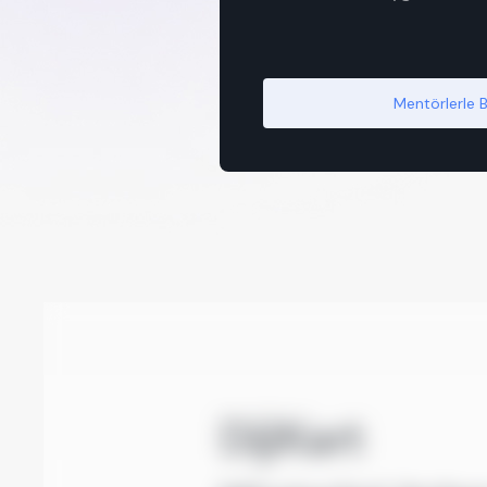
Mentörlerle 
DijiKart