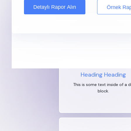
Kategoriler arasında dolaşarak, ken
Detaylı Rapor Alın
Örnek Rap
geliştirme sürecinde zaman kazanab
Heading Heading
This is some text inside of a d
block.