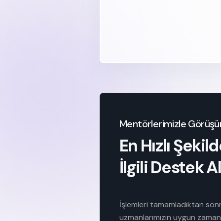
Mentörlerimizle Görüşü
En Hızlı Şeki
İlgili Destek Al
İşlemleri tamamladıktan son
uzmanlarımızın uygun zamanı i