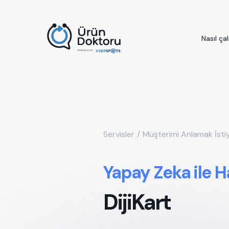
Nasıl çal
Servisler
/
Müşterimi Anlamak İst
Yapay Zeka ile H
DijiKart