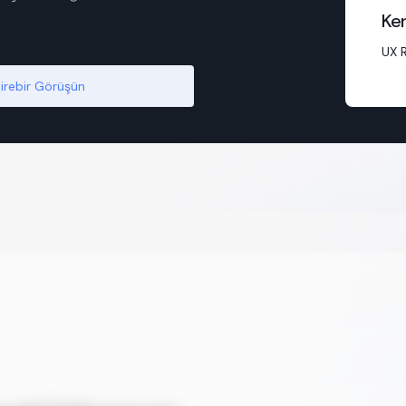
Ke
UX 
Birebir Görüşün